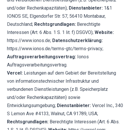
und/oder Rechenkapazitäten);
Dienstanbieter:
1&1
IONOS SE, Elgendorfer Str. 57, 56410 Montabaur,
Deutschland;
Rechtsgrundlagen:
Berechtigte
Interessen (Art. 6 Abs. 1 S. 1 lit. f) DSGVO);
Website:
https://www.ionos.de
;
Datenschutzerklärung:
https://www.ionos.de/terms-gtc/terms-privacy
;
Auftragsverarbeitungsvertrag:
Ionos
Auftragsverarbeitungsvertrag
.
Vercel:
Leistungen auf dem Gebiet der Bereitstellung
von informationstechnischer Infrastruktur und
verbundenen Dienstleistungen (z.B. Speicherplatz
und/oder Rechenkapazitäten) sowie
Entwicklungsumgebung;
Dienstanbieter:
Vercel Inc., 340
S Lemon Ave #4133, Walnut, CA 91789, USA;
Rechtsgrundlagen:
Berechtigte Interessen (Art. 6 Abs.
1 S. 1 lit. f) DSGVO);
Website:
https://vercel.com
;